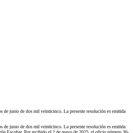
nio de dos mil veinticinco. La presente resolución es emitida
nio de dos mil veinticinco. La presente resolución es emitida
ón Escobar. Por recibido el 2 de mayo de 2025, el oficio número 30-