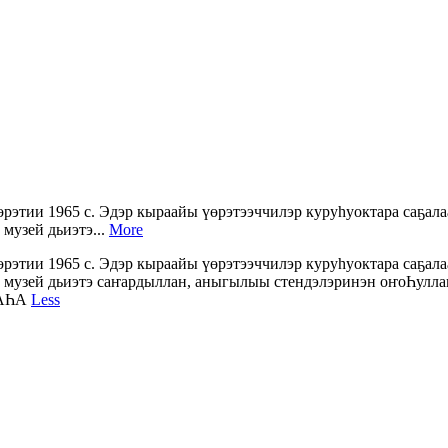
рэтии 1965 с. Эдэр кыраайы үөрэтээччилэр куруһуоктара саҕал
 музей дьиэтэ...
More
рэтии 1965 с. Эдэр кыраайы үөрэтээччилэр куруһуоктара саҕал
с. музей дьиэтэ саҥардыллан, аныгылыы стендэлэринэн оҥоҺулла
ЛАҺА
Less