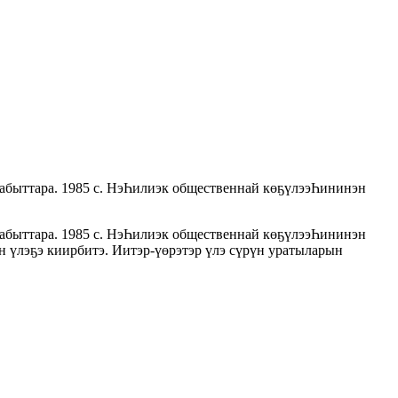
аабыттара. 1985 с. НэҺилиэк общественнай көҕүлээҺининэн
аабыттара. 1985 с. НэҺилиэк общественнай көҕүлээҺининэн
н үлэҕэ киирбитэ. Иитэр-үөрэтэр үлэ сүрүн уратыларын