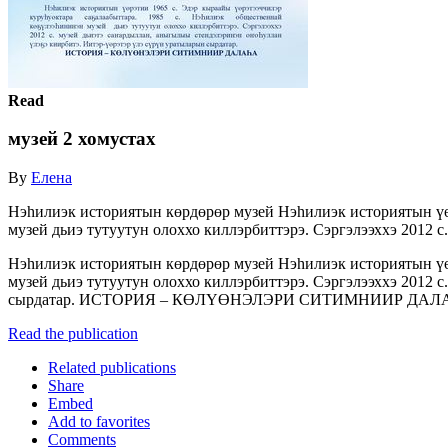
Read
музей 2 хомустах
By
Елена
Нэһилиэк историятын көрдөрөр музей Нэһилиэк историятын үө
музей дьиэ тутуутун олоххо киллэрбиттэрэ. Сэргэлээххэ 2012 с.
Нэһилиэк историятын көрдөрөр музей Нэһилиэк историятын үө
музей дьиэ тутуутун олоххо киллэрбиттэрэ. Сэргэлээххэ 2012 
сырдатар. ИСТОРИЯ – КӨЛҮӨНЭЛЭРИ СИТИМНИИР ДА
Read the publication
Related publications
Share
Embed
Add to favorites
Comments