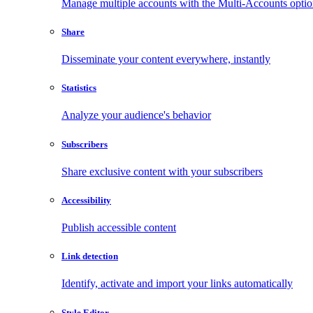
Manage multiple accounts with the Multi-Accounts opti
Share
Disseminate your content everywhere, instantly
Statistics
Analyze your audience's behavior
Subscribers
Share exclusive content with your subscribers
Accessibility
Publish accessible content
Link detection
Identify, activate and import your links automatically
Style Editor