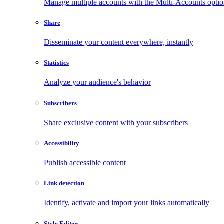
Manage multiple accounts with the Multi-Accounts opti
Share
Disseminate your content everywhere, instantly
Statistics
Analyze your audience's behavior
Subscribers
Share exclusive content with your subscribers
Accessibility
Publish accessible content
Link detection
Identify, activate and import your links automatically
Style Editor