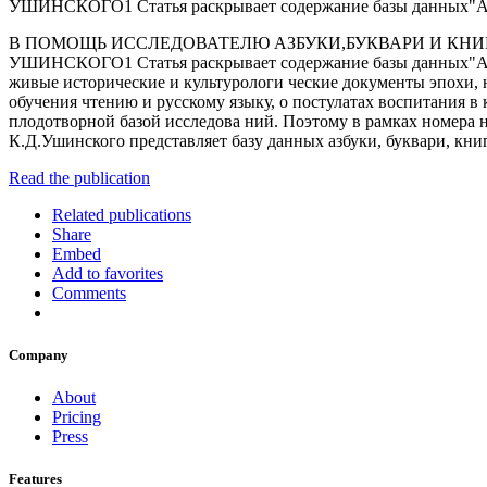
УШИНСКОГО1 Статья раскрывает содержание базы данных"Азб
В ПОМОЩЬ ИССЛЕДОВАТЕЛЮ АЗБУКИ,БУКВАРИ И КНИГ
УШИНСКОГО1 Статья раскрывает содержание базы данных"Азбук
живые исторические и культурологи­ ческие документы эпохи,
обучения чтению и русскому языку, о постулатах воспитания в
плодотворной базой исследова­ ний. Поэтому в рамках номера 
К.Д.Ушинского представляет базу данных азбуки, буквари, книги
Read the publication
Related publications
Share
Embed
Add to favorites
Comments
Company
About
Pricing
Press
Features