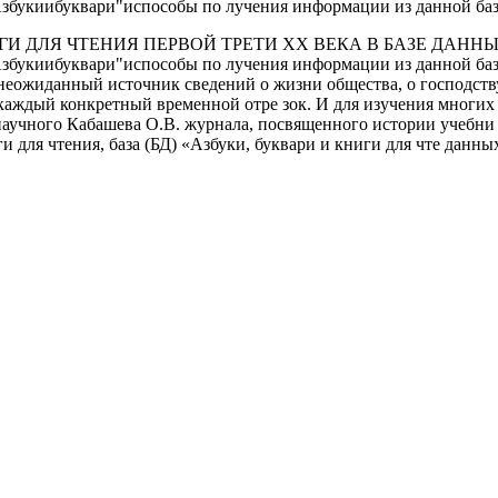
укиибуквари"испособы по­ лучения информации из данной баз
И ДЛЯ ЧТЕНИЯ ПЕРВОЙ ТРЕТИ XX ВЕКА В БАЗЕ ДАННЫ
иибуквари"испособы по­ лучения информации из данной базы. 
 неожиданный источник сведений о жизни общества, о господств
 каждый конкретный временной отре­ зок. И для изучения многих 
научного Кабашева О.В. журнала, посвященного истории учебни­
 для чтения, база (БД) «Азбуки, буквари и книги для чте­ данны