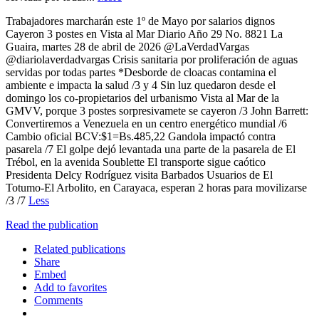
Trabajadores marcharán este 1º de Mayo por salarios dignos
Cayeron 3 postes en Vista al Mar Diario Año 29 No. 8821 La
Guaira, martes 28 de abril de 2026 @LaVerdadVargas
@diariolaverdadvargas Crisis sanitaria por proliferación de aguas
servidas por todas partes *Desborde de cloacas contamina el
ambiente e impacta la salud /3 y 4 Sin luz quedaron desde el
domingo los co-propietarios del urbanismo Vista al Mar de la
GMVV, porque 3 postes sorpresivamete se cayeron /3 John Barrett:
Convertiremos a Venezuela en un centro energético mundial /6
Cambio oficial BCV:$1=Bs.485,22 Gandola impactó contra
pasarela /7 El golpe dejó levantada una parte de la pasarela de El
Trébol, en la avenida Soublette El transporte sigue caótico
Presidenta Delcy Rodríguez visita Barbados Usuarios de El
Totumo-El Arbolito, en Carayaca, esperan 2 horas para movilizarse
/3 /7
Less
Read the publication
Related publications
Share
Embed
Add to favorites
Comments