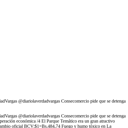
rdadVargas @diariolaverdadvargas Consecomercio pide que se detenga
rdadVargas @diariolaverdadvargas Consecomercio pide que se detenga
uperación económica /4 El Parque Temático era un gran atractivo
 /2 Cambio oficial BCV:$1=Bs.484,74 Fuego y humo tóxico en La