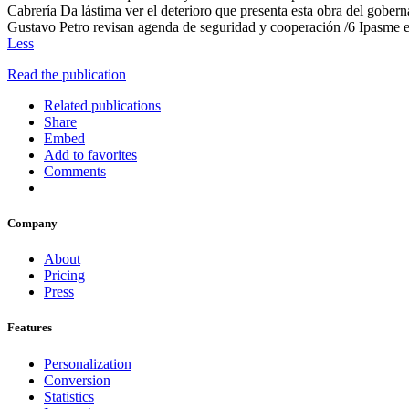
Cabrería Da lástima ver el deterioro que presenta esta obra del gobe
Gustavo Petro revisan agenda de seguridad y cooperación /6 Ipasme e
Less
Read the publication
Related publications
Share
Embed
Add to favorites
Comments
Company
About
Pricing
Press
Features
Personalization
Conversion
Statistics