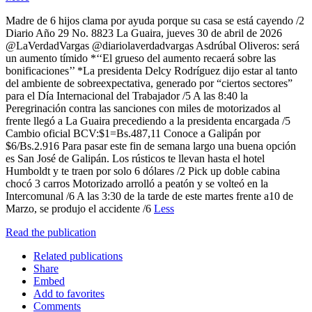
Madre de 6 hijos clama por ayuda porque su casa se está cayendo /2
Diario Año 29 No. 8823 La Guaira, jueves 30 de abril de 2026
@LaVerdadVargas @diariolaverdadvargas Asdrúbal Oliveros: será
un aumento tímido *‘‘El grueso del aumento recaerá sobre las
bonificaciones’’ *La presidenta Delcy Rodríguez dijo estar al tanto
del ambiente de sobreexpectativa, generado por “ciertos sectores”
para el Día Internacional del Trabajador /5 A las 8:40 la
Peregrinación contra las sanciones con miles de motorizados al
frente llegó a La Guaira precediendo a la presidenta encargada /5
Cambio oficial BCV:$1=Bs.487,11 Conoce a Galipán por
$6/Bs.2.916 Para pasar este fin de semana largo una buena opción
es San José de Galipán. Los rústicos te llevan hasta el hotel
Humboldt y te traen por solo 6 dólares /2 Pick up doble cabina
chocó 3 carros Motorizado arrolló a peatón y se volteó en la
Intercomunal /6 A las 3:30 de la tarde de este martes frente a10 de
Marzo, se produjo el accidente /6
Less
Read the publication
Related publications
Share
Embed
Add to favorites
Comments