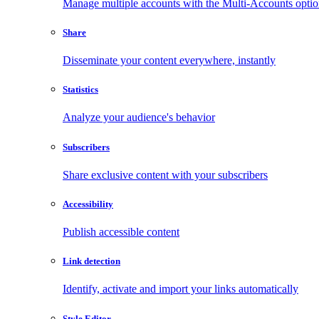
Manage multiple accounts with the Multi-Accounts opti
Share
Disseminate your content everywhere, instantly
Statistics
Analyze your audience's behavior
Subscribers
Share exclusive content with your subscribers
Accessibility
Publish accessible content
Link detection
Identify, activate and import your links automatically
Style Editor