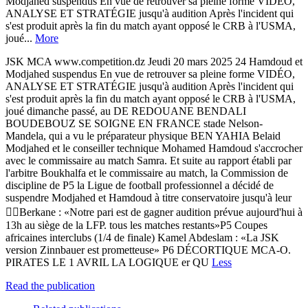
Modjahed suspendus En vue de retrouver sa pleine forme VIDÉO,
ANALYSE ET STRATÉGIE jusqu'à audition Après l'incident qui
s'est produit après la fin du match ayant opposé le CRB à l'USMA,
joué...
More
JSK MCA www.competition.dz Jeudi 20 mars 2025 24 Hamdoud et
Modjahed suspendus En vue de retrouver sa pleine forme VIDÉO,
ANALYSE ET STRATÉGIE jusqu'à audition Après l'incident qui
s'est produit après la fin du match ayant opposé le CRB à l'USMA,
joué dimanche passé, au DE REDOUANE BENDALI
BOUDEBOUZ SE SOIGNE EN FRANCE stade Nelson-
Mandela, qui a vu le préparateur physique BEN YAHIA Belaid
Modjahed et le conseiller technique Mohamed Hamdoud s'accrocher
avec le commissaire au match Samra. Et suite au rapport établi par
l'arbitre Boukhalfa et le commissaire au match, la Commission de
discipline de P5 la Ligue de football professionnel a décidé de
suspendre Modjahed et Hamdoud à titre conservatoire jusqu'à leur
Berkane : «Notre pari est de gagner audition prévue aujourd'hui à
13h au siège de la LFP. tous les matches restants»P5 Coupes
africaines interclubs (1/4 de finale) Kamel Abdeslam : «La JSK
version Zinnbauer est prometteuse» P6 DÉCORTIQUE MCA-O.
PIRATES LE 1 AVRIL LA LOGIQUE er QU
Less
Read the publication