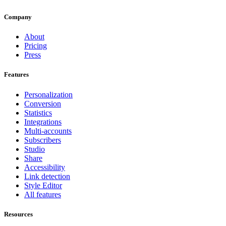
Company
About
Pricing
Press
Features
Personalization
Conversion
Statistics
Integrations
Multi-accounts
Subscribers
Studio
Share
Accessibility
Link detection
Style Editor
All features
Resources