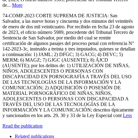
de...
More
74-COMP-2023 CORTE SUPREMA DE JUSTICIA: San
Salvador, a las nueve horas y cincuenta y dos minutos del veintitrés
de enero de dos mil veinticuatro. Por recibido en fecha 23 de agosto
de 2023, el oficio número 5989, procedente del Tribunal Tercero de
Sentencia de San Salvador, por medio del cual se remite
certificación de algunos pasajes del proceso penal con referencia N°
142-2023-3c, instruido a treinta y tres imputados, quienes se detallan
a continuación: 1) JAML; 2) DFGC; 3) GACG; 4) DEVC; 5)
MERM; 6) MAGZ; 7) GJGC (AUSENTE); 8) ÁJCD
(AUSENTE); por los delitos de: 1) UTILIZACIÓN DE NIÑAS,
NIÑOS, ADOLESCENTES O PERSONAS CON
DISCAPACIDAD EN PORNOGRAFÍA A TRAVÉS DEL USO
DE LAS TECNOLOGÍAS DE LA INFORMACIÓN Y LA
COMUNICACIÓN; 2) ADQUISICIÓN O POSESIÓN DE
MATERIAL PORNOGRÁFICO DE NIÑAS, NIÑOS,
ADOLESCENTES O PERSONAS CON DISCAPACIDAD A
TRAVÉS DEL USO DE LAS TECNOLOGÍAS DE LA
INFORMACIÓN Y LA COMUNICACIÓN; descritos típicamente
y sancionados en los arts. 29, 30 y 33 de la Ley Especial cont
Less
Read the publication
Related publications