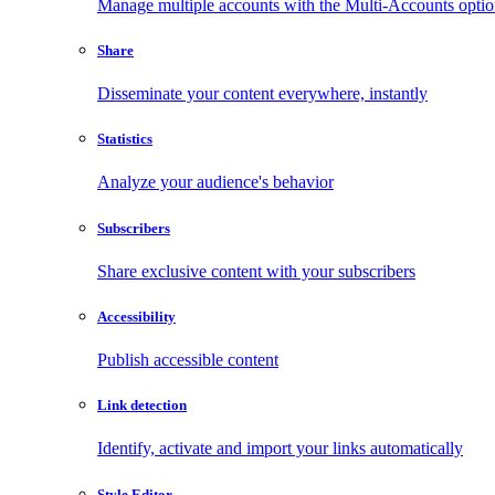
Manage multiple accounts with the Multi-Accounts opti
Share
Disseminate your content everywhere, instantly
Statistics
Analyze your audience's behavior
Subscribers
Share exclusive content with your subscribers
Accessibility
Publish accessible content
Link detection
Identify, activate and import your links automatically
Style Editor