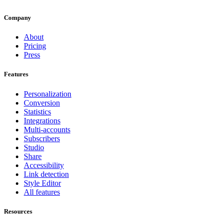
Company
About
Pricing
Press
Features
Personalization
Conversion
Statistics
Integrations
Multi-accounts
Subscribers
Studio
Share
Accessibility
Link detection
Style Editor
All features
Resources