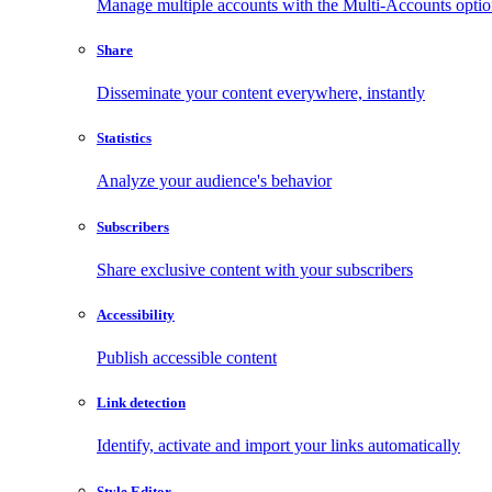
Manage multiple accounts with the Multi-Accounts opti
Share
Disseminate your content everywhere, instantly
Statistics
Analyze your audience's behavior
Subscribers
Share exclusive content with your subscribers
Accessibility
Publish accessible content
Link detection
Identify, activate and import your links automatically
Style Editor