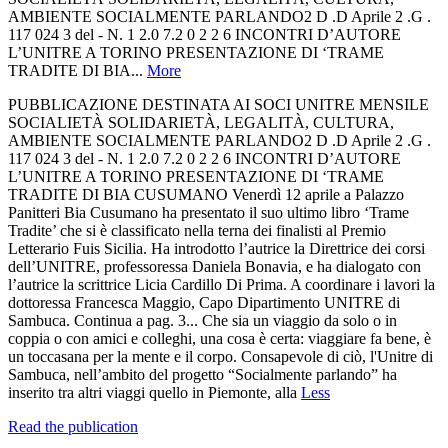
AMBIENTE SOCIALMENTE PARLANDO2 D .D Aprile 2 .G .
117 024 3 del - N. 1 2.0 7.2 0 2 2 6 INCONTRI D’AUTORE
L’UNITRE A TORINO PRESENTAZIONE DI ‘TRAME
TRADITE DI BIA...
More
PUBBLICAZIONE DESTINATA AI SOCI UNITRE MENSILE
SOCIALIETÀ SOLIDARIETÀ, LEGALITÀ, CULTURA,
AMBIENTE SOCIALMENTE PARLANDO2 D .D Aprile 2 .G .
117 024 3 del - N. 1 2.0 7.2 0 2 2 6 INCONTRI D’AUTORE
L’UNITRE A TORINO PRESENTAZIONE DI ‘TRAME
TRADITE DI BIA CUSUMANO Venerdì 12 aprile a Palazzo
Panitteri Bia Cusumano ha presentato il suo ultimo libro ‘Trame
Tradite’ che si è classificato nella terna dei finalisti al Premio
Letterario Fuis Sicilia. Ha introdotto l’autrice la Direttrice dei corsi
dell’UNITRE, professoressa Daniela Bonavia, e ha dialogato con
l’autrice la scrittrice Licia Cardillo Di Prima. A coordinare i lavori la
dottoressa Francesca Maggio, Capo Dipartimento UNITRE di
Sambuca. Continua a pag. 3... Che sia un viaggio da solo o in
coppia o con amici e colleghi, una cosa è certa: viaggiare fa bene, è
un toccasana per la mente e il corpo. Consapevole di ciò, l'Unitre di
Sambuca, nell’ambito del progetto “Socialmente parlando” ha
inserito tra altri viaggi quello in Piemonte, alla
Less
Read the publication