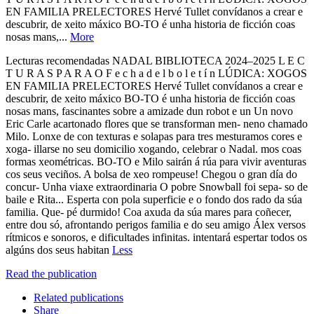
EN FAMILIA PRELECTORES Hervé Tullet convídanos a crear e
descubrir, de xeito máxico BO-TO é unha historia de ficción coas
nosas mans,...
More
Lecturas recomendadas NADAL BIBLIOTECA 2024–2025 L E C
T U R A S P A R A O F e c h a d e l b o l e t í n LÚDICA: XOGOS
EN FAMILIA PRELECTORES Hervé Tullet convídanos a crear e
descubrir, de xeito máxico BO-TO é unha historia de ficción coas
nosas mans, fascinantes sobre a amizade dun robot e un Un novo
Eric Carle acartonado flores que se transforman men- neno chamado
Milo. Lonxe de con texturas e solapas para tres mesturamos cores e
xoga- illarse no seu domicilio xogando, celebrar o Nadal. mos coas
formas xeométricas. BO-TO e Milo sairán á rúa para vivir aventuras
cos seus veciños. A bolsa de xeo rompeuse! Chegou o gran día do
concur- Unha viaxe extraordinaria O pobre Snowball foi sepa- so de
baile e Rita... Esperta con pola superficie e o fondo dos rado da súa
familia. Que- pé durmido! Coa axuda da súa mares para coñecer,
entre dou só, afrontando perigos familia e do seu amigo Álex versos
rítmicos e sonoros, e dificultades infinitas. intentará espertar todos os
algúns dos seus habitan
Less
Read the publication
Related publications
Share