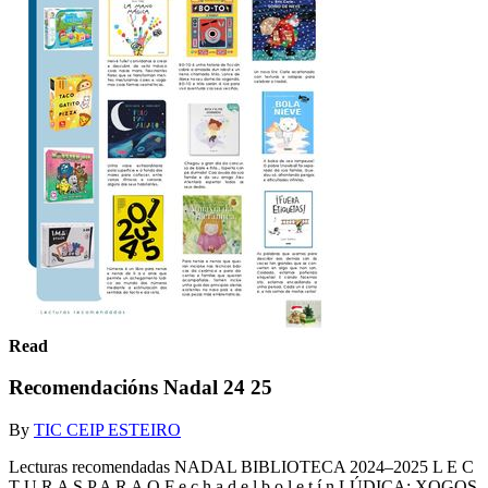
Read
Recomendacións Nadal 24 25
By
TIC CEIP ESTEIRO
Lecturas recomendadas NADAL BIBLIOTECA 2024–2025 L E C
T U R A S P A R A O F e c h a d e l b o l e t í n LÚDICA: XOGOS