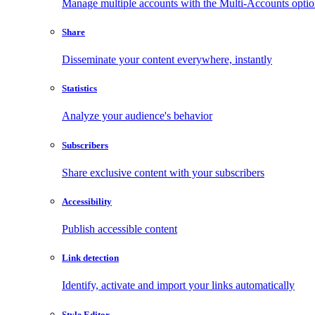
Manage multiple accounts with the Multi-Accounts opti
Share
Disseminate your content everywhere, instantly
Statistics
Analyze your audience's behavior
Subscribers
Share exclusive content with your subscribers
Accessibility
Publish accessible content
Link detection
Identify, activate and import your links automatically
Style Editor