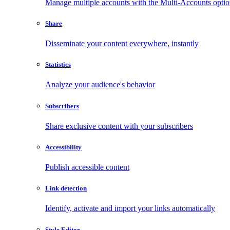
Manage multiple accounts with the Multi-Accounts opti
Share
Disseminate your content everywhere, instantly
Statistics
Analyze your audience's behavior
Subscribers
Share exclusive content with your subscribers
Accessibility
Publish accessible content
Link detection
Identify, activate and import your links automatically
Style Editor