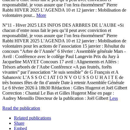
responsabilité, je vous assure que l’on fera énormément” Pierre
Rabhi HIVER 2025 L’AGENDA 10 et 12 janvier : Mobilisation de
volontaires pour...
More
N°11 - Hiver 2025 LES INFOS DES ARBRES DE L’AUBE «Si
chacun d’entre nous fait le peu qu’il peut avec conviction et
responsabilité, je vous assure que l’on fera énormément” Pierre
Rabhi HIVER 2025 L’AGENDA 10 et 12 janvier : Mobilisation de
volontaires pour les actions de l’association 15 janvier : Résultat du
concours “Arbre de l’Année” 6 février : Assemblée générale Mars -
Avril : Conférence avec le collège Paul Langevin Prix du Jury à
Jacqueline MAYET Concours 17 avril : Alignements et Allées :
Trésors arborés de l’Aube Conférence «A pas feutrés, forêts
vivantes” par l’association “Je suis sensible” de G François et A
Sabanovic L’A S S O C I AT I O N V O U S S O U H A I T E de
très bonnes ‌fêtes de fin d’année Date à retenir Assemblée Générale
Le 6 février 2026 à 18h30 Rédaction : Gilles Hugerot et Joël Gilbert
Correction : Chantal Le Bas et Gilles Hugerot Mise en page :
Audrey Mennillo Directeur de la publication : Joël Gilbert
Less
Read the publication
Related publications
Share
Embed