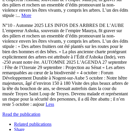
des piliers et rochers un ensemble d’édits promouvant la non-
violence envers les êtres vivants, y compris les arbres. L’un des édits
stipule :...
More
N°10 - Automne 2025 LES INFOS DES ARBRES DE L’AUBE
L'empereur Ashoka, souverain de l’empire Maurya, fit graver sur
des piliers et rochers un ensemble d’édits promouvant la non-
violence envers les êtres vivants, y compris les arbres. L’un des édits
stipule : « Des arbres fruitiers ont été plantés sur les routes pour le
bien des hommes et des bêtes. » La plus ancienne charte protégeant
explicitement des arbres est attribuée à l’Édit d'Ashoka (Inde), vers
-250 avant notre ère. AUTOMNE 2025 L’AGENDA 27 septembre
: Fête de l’Ozeraie 29 septembre : Projection au Sénat « Les arbres
remarquables au cœur de la biodiversité » 4 octobre : Forum
Développement Durable à Nogent-sur-Aube 5 octobre : Notre hêtre
majestueux, âgé d’environ 150 à 180 Visite des plus beaux arbres de
la tête du bouchon de ans, se dressait autrefois dans la cour du
musée Troyes Saint Loup de Troyes. Devenu malade et représentant
un risque pour la sécurité des personnes, il a dû être abattu ; il n’en
reste 5 octobre : aujour
Less
Read the publication
Related publications
Share