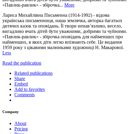
«Павлик-равлик» - збірочка...
More
Лариса Михайлівна Письменна (1914-1992) - відома
українська письменниця, наша землячка, авторка багатьох
дитячих казок та оповідань. Її твори ненав’язливо, весело,
вигадливо вчать дітей бути уважними, добрими та чуйними.
«Павлик-равлик» - збірочка оповідань для найменших про
найменших, в яких діти легко впізнають себе. Це видання
1959 року з цікавими малюнками художниці Н. Макарової.
Less
Read the publication
Related publications
Share
Embed
Add to favorites
Comments
Company
About
Pricing