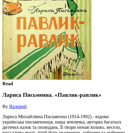
Read
Лариса Письменна. «Павлик-равлик»
By
Валерий
Лариса Михайлівна Письменна (1914-1992) - відома
українська письменниця, наша землячка, авторка багатьох
дитячих казок та оповідань. Її твори ненав’язливо, весело,
вигадливо вчать дітей бути уважними, добрими та чуйними.