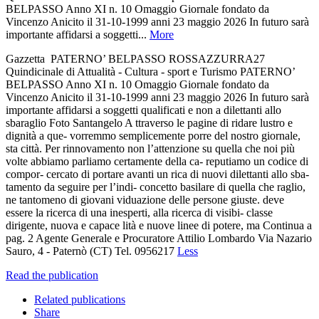
BELPASSO Anno XI n. 10 Omaggio Giornale fondato da
Vincenzo Anicito il 31-10-1999 anni 23 maggio 2026 In futuro sarà
importante affidarsi a soggetti...
More
Gazzetta PATERNO’ BELPASSO ROSSAZZURRA27
Quindicinale di Attualità - Cultura - sport e Turismo PATERNO’
BELPASSO Anno XI n. 10 Omaggio Giornale fondato da
Vincenzo Anicito il 31-10-1999 anni 23 maggio 2026 In futuro sarà
importante affidarsi a soggetti qualificati e non a dilettanti allo
sbaraglio Foto Santangelo A ttraverso le pagine di ridare lustro e
dignità a que- vorremmo semplicemente porre del nostro giornale,
sta città. Per rinnovamento non l’attenzione su quella che noi più
volte abbiamo parliamo certamente della ca- reputiamo un codice di
compor- cercato di portare avanti un rica di nuovi dilettanti allo sba-
tamento da seguire per l’indi- concetto basilare di quella che raglio,
ne tantomeno di giovani viduazione delle persone giuste. deve
essere la ricerca di una inesperti, alla ricerca di visibi- classe
dirigente, nuova e capace lità e nuove linee di potere, ma Continua a
pag. 2 Agente Generale e Procuratore Attilio Lombardo Via Nazario
Sauro, 4 - Paternò (CT) Tel. 0956217
Less
Read the publication
Related publications
Share