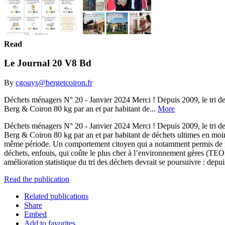
Read
Le Journal 20 V8 Bd
By
cgouys@bergetcoiron.fr
Déchets ménagers N° 20 - Janvier 2024 Merci ! Depuis 2009, le tri des
Berg & Coiron 80 kg par an et par habitant de...
More
Déchets ménagers N° 20 - Janvier 2024 Merci ! Depuis 2009, le tri des
Berg & Coiron 80 kg par an et par habitant de déchets ultimes en moin
même période. Un comportement citoyen qui a notamment permis de ne 
déchets, enfouis, qui coûte le plus cher à l’environnement gères (TEOM)
amélioration statistique du tri des déchets devrait se poursuivre 
Read the publication
Related publications
Share
Embed
Add to favorites