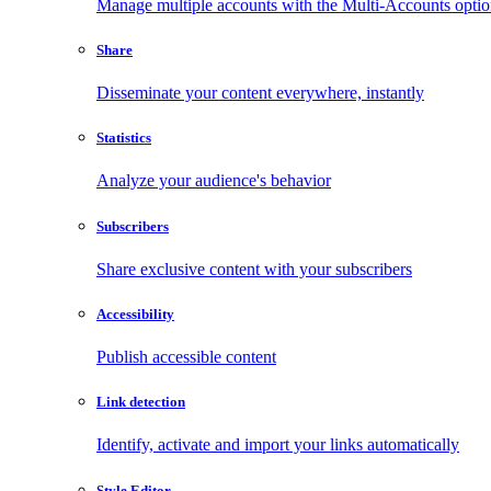
Manage multiple accounts with the Multi-Accounts opti
Share
Disseminate your content everywhere, instantly
Statistics
Analyze your audience's behavior
Subscribers
Share exclusive content with your subscribers
Accessibility
Publish accessible content
Link detection
Identify, activate and import your links automatically
Style Editor