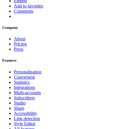
Embed
Add to favorites
Comments
Company
About
Pricing
Press
Features
Personalization
Conversion
Statistics
Integrations
Multi-accounts
Subscribers
Studio
Share
Accessibility
Link detection
Style Editor
All features