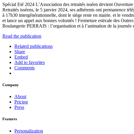
Spécial Eté 2024 L’Association des retraités isséen devient Ouvertur
Retraités isséens, le 5 janvier 2024, ses adhérents ont permanence tél
à 17h30 intergénérationnelle, dont le siège reste en mairie. et le ven
et lance un appel aux bonnes volontés ! Fermeture estivale des Outres s
Boulangerie PERRAIS : l’organisation et à l’animation de la journée 
Read the publication
Related publications
Share
Embed
Add to favorites
Comments
Company
About
Pricing
Press
Features
Personalization