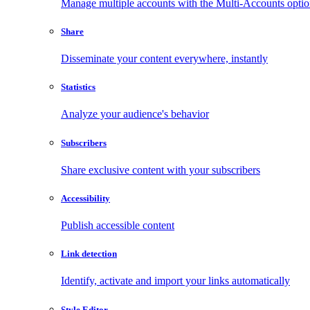
Manage multiple accounts with the Multi-Accounts opti
Share
Disseminate your content everywhere, instantly
Statistics
Analyze your audience's behavior
Subscribers
Share exclusive content with your subscribers
Accessibility
Publish accessible content
Link detection
Identify, activate and import your links automatically
Style Editor