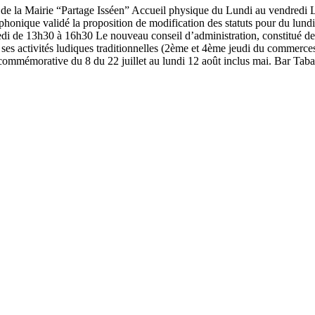
e de la Mairie “Partage Isséen” Accueil physique du Lundi au vendredi 
éphonique validé la proposition de modification des statuts pour du lun
dredi de 13h30 à 16h30 Le nouveau conseil d’administration, constitué de
es activités ludiques traditionnelles (2ème et 4ème jeudi du commerces m
commémorative du 8 du 22 juillet au lundi 12 août inclus mai. Bar Taba