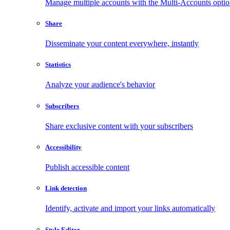
Manage multiple accounts with the Multi-Accounts opti
Share
Disseminate your content everywhere, instantly
Statistics
Analyze your audience's behavior
Subscribers
Share exclusive content with your subscribers
Accessibility
Publish accessible content
Link detection
Identify, activate and import your links automatically
Style Editor