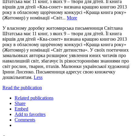
Штатська має 11 книг, з яких 9 – твори для дітей. Її книга
віршів для дітей «Ква-сонет» визнана кращою книгою 2013
року в обласному щорічному конкурсі «Краща книга року»
(Житомир) у номінації «Світ...
More
У власному доробку житомирська письменниця Світлана
Штатська має 11 книг, з яких 9 – твори для дітей. Її книга
віршів для дітей «Ква-сонет» визнана кращою книгою 2013
року в обласному щорічному конкурсі «Краща книга року»
(Житомир) у номінації «Світ дитинства». У своїх поетичних
замальовках авторка розширює уявлення юних читачів про
навколишній світ, збагачує їх різносторонніми знаннями про
світ рослин, тварин, птахів. Малюнки української художниці
Ірини Лисенко. Письменниця адресує свою книжечку
дошкільнятам.
Less
Read the publication
Related publications
Share
Embed
Add to favorites
Comments