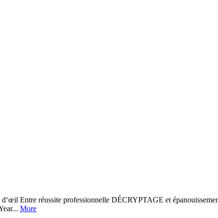
coup d‘œil Entre réussite professionnelle DÉCRYPTAGE et épanouissem
ear...
More