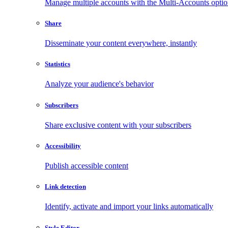
Manage multiple accounts with the Multi-Accounts opti
Share
Disseminate your content everywhere, instantly
Statistics
Analyze your audience's behavior
Subscribers
Share exclusive content with your subscribers
Accessibility
Publish accessible content
Link detection
Identify, activate and import your links automatically
Style Editor