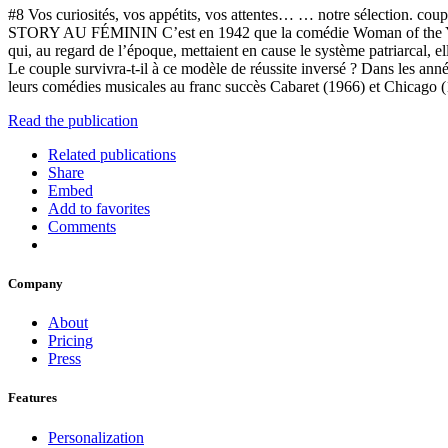
#8 Vos curiosités, vos appétits, vos attentes… … notre sélection. 
STORY AU FÉMININ C’est en 1942 que la comédie Woman of the Year d
qui, au regard de l’époque, mettaient en cause le système patriarcal, e
Le couple survivra-t-il à ce modèle de réussite inversé ? Dans les a
leurs comédies musicales au franc succès Cabaret (1966) et Chicago (
Read the publication
Related publications
Share
Embed
Add to favorites
Comments
Company
About
Pricing
Press
Features
Personalization