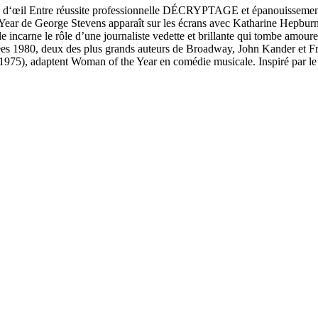
coup d‘œil Entre réussite professionnelle DÉCRYPTAGE et épanouissem
e George Stevens apparaît sur les écrans avec Katharine Hepburn dans
lle incarne le rôle d’une journaliste vedette et brillante qui tombe amou
nnées 1980, deux des plus grands auteurs de Broadway, John Kander et 
1975), adaptent Woman of the Year en comédie musicale. Inspiré par le 