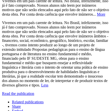
Vivemos em um país carente de leitura. No Brasil, infelizmente, isso
já é fato comprovado. Nossos alunos não leem por inúmeros
motivos que não serão elencados aqui pelo fato de não ser o objetivo
desta obra. Por conta desta carência que envolve inúmeros...
More
Vivemos em um país carente de leitura. No Brasil, infelizmente, isso
já é fato comprovado. Nossos alunos não leem por inúmeros
motivos que não serão elencados aqui pelo fato de não ser o objetivo
desta obra. Por conta desta carência que envolve inúmeros âmbitos -
financeiro, social, econômico, geográfico, histórico, escolar, familiar
-, tivemos como intento produzir ao longo de um projeto de
extensão intitulado Propostas pedagógicas para o ensino de língua
portuguesa e de literatura no ensino fundamental e médio,
financiado pelo IF SUDESTE MG, obras para o ensino
fundamental e médio que busquem ensejar a reflexividade
linguística e literária com o intento de orientar uma prática de ensino
produtiva para o desenvolvimento de habilidades linguísticas e
literárias, já que a realidade escolar tem demonstrado o insucesso
dos alunos no momento de ler, de interpretar e de produzir textos de
diversos gêneros e tipos.
Less
Read the publication
Related publications
Share
Embed