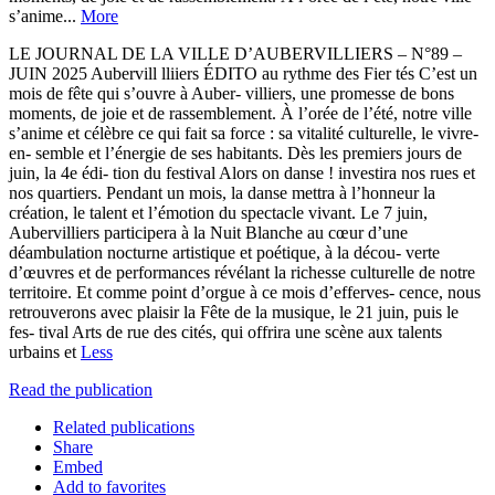
s’anime...
More
LE JOURNAL DE LA VILLE D’AUBERVILLIERS – N°89 –
JUIN 2025 Aubervill lliiers ÉDITO au rythme des Fier tés C’est un
mois de fête qui s’ouvre à Auber- villiers, une promesse de bons
moments, de joie et de rassemblement. À l’orée de l’été, notre ville
s’anime et célèbre ce qui fait sa force : sa vitalité culturelle, le vivre-
en- semble et l’énergie de ses habitants. Dès les premiers jours de
juin, la 4e édi- tion du festival Alors on danse ! investira nos rues et
nos quartiers. Pendant un mois, la danse mettra à l’honneur la
création, le talent et l’émotion du spectacle vivant. Le 7 juin,
Aubervilliers participera à la Nuit Blanche au cœur d’une
déambulation nocturne artistique et poétique, à la décou- verte
d’œuvres et de performances révélant la richesse culturelle de notre
territoire. Et comme point d’orgue à ce mois d’efferves- cence, nous
retrouverons avec plaisir la Fête de la musique, le 21 juin, puis le
fes- tival Arts de rue des cités, qui offrira une scène aux talents
urbains et
Less
Read the publication
Related publications
Share
Embed
Add to favorites