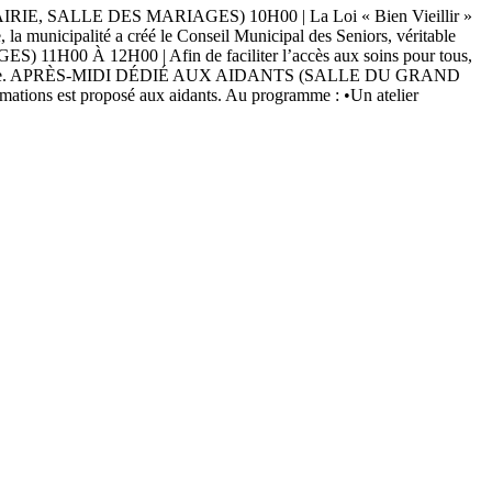
 SALLE DES MARIAGES) 10H00 | La Loi « Bien Vieillir »
e, la municipalité a créé le Conseil Municipal des Seniors, véritable
00 À 12H00 | Afin de faciliter l’accès aux soins pour tous,
al d’ouverture. APRÈS-MIDI DÉDIÉ AUX AIDANTS (SALLE DU GRAND
ons est proposé aux aidants. Au programme : •Un atelier