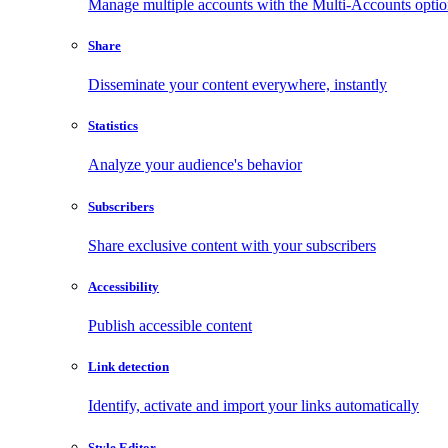
Manage multiple accounts with the Multi-Accounts opti
Share
Disseminate your content everywhere, instantly
Statistics
Analyze your audience's behavior
Subscribers
Share exclusive content with your subscribers
Accessibility
Publish accessible content
Link detection
Identify, activate and import your links automatically
Style Editor