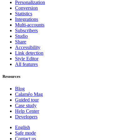
Personalization
Conversion
Statistics
Integrations
Multi-accounts
Subscribers
Studio
Share
Accessibility
Link detection
Style Editor
All features
Resources
Blog
Calaméo Mag
Guided tour
Case study
Help Center
Developers
English
Safe mode
Contact us