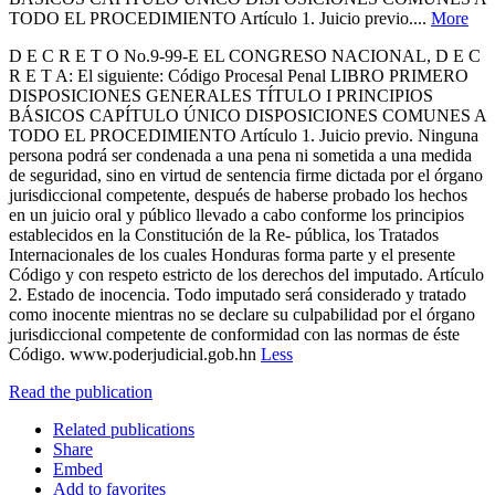
TODO EL PROCEDIMIENTO Artículo 1. Juicio previo....
More
D E C R E T O No.9-99-E EL CONGRESO NACIONAL, D E C
R E T A: El siguiente: Código Procesal Penal LIBRO PRIMERO
DISPOSICIONES GENERALES TÍTULO I PRINCIPIOS
BÁSICOS CAPÍTULO ÚNICO DISPOSICIONES COMUNES A
TODO EL PROCEDIMIENTO Artículo 1. Juicio previo. Ninguna
persona podrá ser condenada a una pena ni sometida a una medida
de seguridad, sino en virtud de sentencia firme dictada por el órgano
jurisdiccional competente, después de haberse probado los hechos
en un juicio oral y público llevado a cabo conforme los principios
establecidos en la Constitución de la Re- pública, los Tratados
Internacionales de los cuales Honduras forma parte y el presente
Código y con respeto estricto de los derechos del imputado. Artículo
2. Estado de inocencia. Todo imputado será considerado y tratado
como inocente mientras no se declare su culpabilidad por el órgano
jurisdiccional competente de conformidad con las normas de éste
Código. www.poderjudicial.gob.hn
Less
Read the publication
Related publications
Share
Embed
Add to favorites