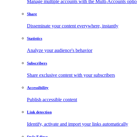
Manage multiple accounts with the Multi-Accounts opti
Share
Disseminate your content everywhere, instantly
Statistics
Analyze your audience's behavior
Subscribers
Share exclusive content with your subscribers
Accessibility
Publish accessible content
Link detection
Identify, activate and import your links automatically
Style Editor