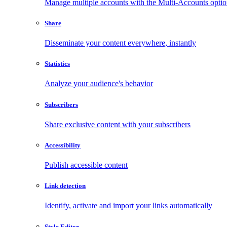
Manage multiple accounts with the Multi-Accounts opti
Share
Disseminate your content everywhere, instantly
Statistics
Analyze your audience's behavior
Subscribers
Share exclusive content with your subscribers
Accessibility
Publish accessible content
Link detection
Identify, activate and import your links automatically
Style Editor