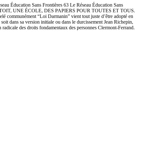
cation Sans Frontières 63 Le Réseau Éducation Sans
ndamentale UN TOIT, UNE ÉCOLE, DES PAPIERS POUR TOUTES ET TOUS.
é communément “Loi Darmanin” vient tout juste d’être adopté en
it dans sa version initiale ou dans le durcissement Jean Richepin,
ion radicale des droits fondamentaux des personnes Clermont-Ferrand.