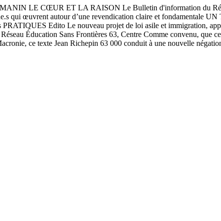
CŒUR ET LA RAISON Le Bulletin d'information du Réseau Édu
s citoyen.ne.s qui œuvrent autour d’une revendication claire et fo
TIQUES Edito Le nouveau projet de loi asile et immigration, appel
 Réseau Éducation Sans Frontières 63, Centre Comme convenu, que ce so
a Macronie, ce texte Jean Richepin 63 000 conduit à une nouvelle négat