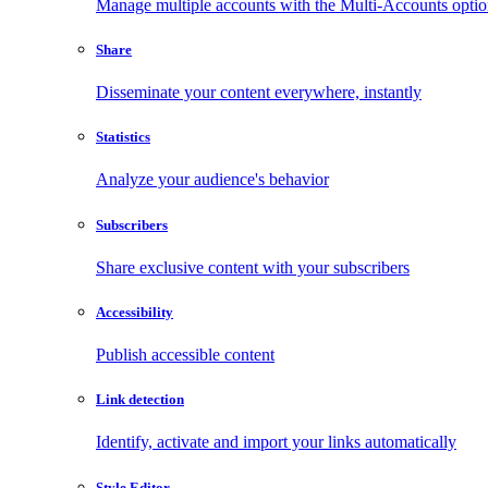
Manage multiple accounts with the Multi-Accounts opti
Share
Disseminate your content everywhere, instantly
Statistics
Analyze your audience's behavior
Subscribers
Share exclusive content with your subscribers
Accessibility
Publish accessible content
Link detection
Identify, activate and import your links automatically
Style Editor