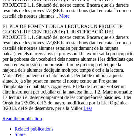
PROJECTE 1.1. Situació del nostre centre. Encara que els darrers
resultats de les proves IAQSE han estat bons (tant en català com en
castellà els nostres alumnes...
More
EL PLA DE FOMENT DE LA LECTURA: UN PROJECTE
GLOBAL DE CENTRE (2016) 1. JUSTIFICACIÓ DEL
PROJECTE 1.1. Situació del nostre centre. Encara que els darrers
resultats de les proves IAQSE han estat bons (tant en català com en
castellà els nostres alumnes estarien per damunt de la mitjana
balear), en els darrers anys el professorat ha expressat la preocupació
per la pobresa de vocabulari dels nostres alumnes i les dificultats que
tenen en expressió i comprensió. També preocupa el fet que la
majoria dels alumnes dediquin molt poc temps d'oci a la lectura.
Molts d'ells no tenen un hàbit assolit. Per tal de millorar aquesta
situació, ja s'ha posat en marxa al nostre centre un Programa
d'implantació d'habilitats cognitives. El Pla de Lectura vol ser un
altre instrument per treballar en la mateixa línia. 1.2. Marc normatiu:
La lectura i el desenvolupament de les competències bàsiques. ​ Llei
Orgànica 2/2006, del 3 de mayo, modificada por la Llei Orgànica
8/2013, del 9 de desembre, per a la Millor
Less
Read the publication
Related publications
Share