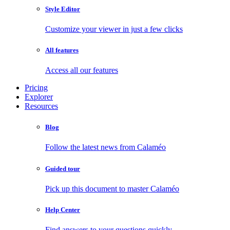
Style Editor
Customize your viewer in just a few clicks
All features
Access all our features
Pricing
Explorer
Resources
Blog
Follow the latest news from Calaméo
Guided tour
Pick up this document to master Calaméo
Help Center
Find answers to your questions quickly