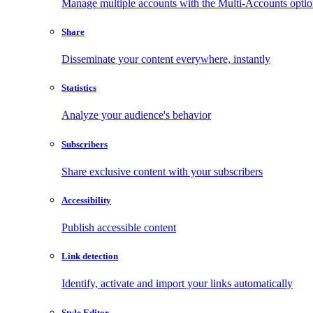
Manage multiple accounts with the Multi-Accounts opti
Share
Disseminate your content everywhere, instantly
Statistics
Analyze your audience's behavior
Subscribers
Share exclusive content with your subscribers
Accessibility
Publish accessible content
Link detection
Identify, activate and import your links automatically
Style Editor