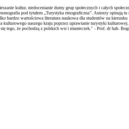
ieszanie kultur, niedocenianie dumy grup społecznych i całych społec
 monografia pod tytułem „Turystyka etnograficzna”. Autorzy opisują t
 tylko bardzo wartościowa literatura naukowa dla studentów na kierunku
a kulturowego naszego kraju poprzez uprawianie turystyki kulturowej.
się tego, że pochodzą z polskich wsi i miasteczek." - Prof. dr hab. B