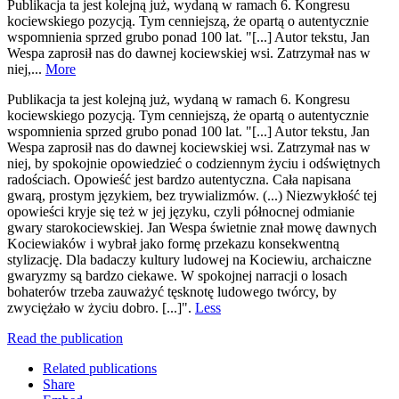
Publikacja ta jest kolejną już, wydaną w ramach 6. Kongresu
kociewskiego pozycją. Tym cenniejszą, że opartą o autentycznie
wspomnienia sprzed grubo ponad 100 lat. "[...] Autor tekstu, Jan
Wespa zaprosił nas do dawnej kociewskiej wsi. Zatrzymał nas w
niej,...
More
Publikacja ta jest kolejną już, wydaną w ramach 6. Kongresu
kociewskiego pozycją. Tym cenniejszą, że opartą o autentycznie
wspomnienia sprzed grubo ponad 100 lat. "[...] Autor tekstu, Jan
Wespa zaprosił nas do dawnej kociewskiej wsi. Zatrzymał nas w
niej, by spokojnie opowiedzieć o codziennym życiu i odświętnych
radościach. Opowieść jest bardzo autentyczna. Cała napisana
gwarą, prostym językiem, bez trywializmów. (...) Niezwykłość tej
opowieści kryje się też w jej języku, czyli północnej odmianie
gwary starokociewskiej. Jan Wespa świetnie znał mowę dawnych
Kociewiaków i wybrał jako formę przekazu konsekwentną
stylizację. Dla badaczy kultury ludowej na Kociewiu, archaiczne
gwaryzmy są bardzo ciekawe. W spokojnej narracji o losach
bohaterów trzeba zauważyć tęsknotę ludowego twórcy, by
zwyciężało w życiu dobro. [...]".
Less
Read the publication
Related publications
Share