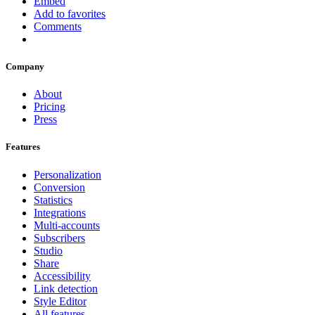
Embed
Add to favorites
Comments
Company
About
Pricing
Press
Features
Personalization
Conversion
Statistics
Integrations
Multi-accounts
Subscribers
Studio
Share
Accessibility
Link detection
Style Editor
All features