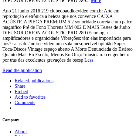
DIFUSOR ORION ACOUSTIC PRD 289...
More
Ano 21 junho 2016 219 clubedoaudioevideo.com.br Arte em
reprodução eletrônica a beleza que nos convence CAIXA
ACÚSTICA PIEGA PREMIUM 5.2 sonoridade correta e um palco
magnífico Pré de Fono Thorens MM-002 E MAIS Testes de áudio
DIFUSOR ORION ACOUSTIC PRD 289 tEcnologia
amplificadores e organicidade Vibrações: têm elas importância para
nós? salas de áudio e vídeo uma sala inesquecível opinião Super
Toca-Discos Vintage espaço aberto A Morte Denunciada do Estéreo
Quanto Mais Eu Escuto, Menos Eu Ouço! musician: o engenheiro
por trás das excelentes gravações da osesp
Less
Read the publication
Related publications
Share
Embed
Add to favorites
Comments
Company
About