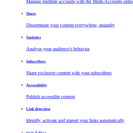
Manage multiple accounts with the Multi-Accounts opti
Share
Disseminate your content everywhere, instantly
Statistics
Analyze your audience's behavior
Subscribers
Share exclusive content with your subscribers
Accessibility
Publish accessible content
Link detection
Identify, activate and import your links automatically
Style Editor