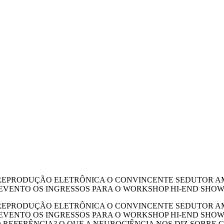
RTE EM REPRODUÇÃO ELETRÔNICA O CONVINCENTE SEDUTOR
ENTO OS INGRESSOS PARA O WORKSHOP HI-END SHOW 2
RTE EM REPRODUÇÃO ELETRÔNICA O CONVINCENTE SEDUTOR
VENTO OS INGRESSOS PARA O WORKSHOP HI-END SHOW 
EFERÊNCIA? O QUE A NEUROCIÊNCIA NOS DIZ SOBRE CAD