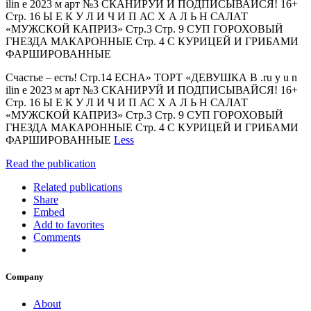
ilin e 2023 м арт №3 СКАНИРУЙ И ПОДПИСЫВАЙСЯ! 16+
Стр. 16 Ы Е К У Л И Ч И П АС Х А Л Ь Н САЛАТ
«МУЖСКОЙ КАПРИЗ» Стр.3 Стр. 9 СУП ГОРОХОВЫЙ
ГНЕЗДА МАКАРОННЫЕ Стр. 4 С КУРИЦЕЙ И ГРИБАМИ
ФАРШИРОВАННЫЕ
Счастье – есть! Стр.14 ЕСНА» ТОРТ «ДЕВУШКА В .ru y u n
ilin e 2023 м арт №3 СКАНИРУЙ И ПОДПИСЫВАЙСЯ! 16+
Стр. 16 Ы Е К У Л И Ч И П АС Х А Л Ь Н САЛАТ
«МУЖСКОЙ КАПРИЗ» Стр.3 Стр. 9 СУП ГОРОХОВЫЙ
ГНЕЗДА МАКАРОННЫЕ Стр. 4 С КУРИЦЕЙ И ГРИБАМИ
ФАРШИРОВАННЫЕ
Less
Read the publication
Related publications
Share
Embed
Add to favorites
Comments
Company
About