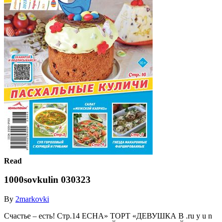
Read
1000sovkulin 030323
By
2markovki
Счастье – есть! Стр.14 ЕСНА» ТОРТ «ДЕВУШКА В .ru y u n