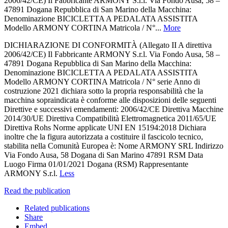
2006/42/CE) Il Fabbricante ARMONY S.r.l. Via Fondo Ausa, 58 –
47891 Dogana Repubblica di San Marino della Macchina:
Denominazione BICICLETTA A PEDALATA ASSISTITA
Modello ARMONY CORTINA Matricola / N°...
More
DICHIARAZIONE DI CONFORMITÀ (Allegato II A direttiva
2006/42/CE) Il Fabbricante ARMONY S.r.l. Via Fondo Ausa, 58 –
47891 Dogana Repubblica di San Marino della Macchina:
Denominazione BICICLETTA A PEDALATA ASSISTITA
Modello ARMONY CORTINA Matricola / N° serie Anno di
costruzione 2021 dichiara sotto la propria responsabilità che la
macchina sopraindicata è conforme alle disposizioni delle seguenti
Direttive e successivi emendamenti: 2006/42/CE Direttiva Macchine
2014/30/UE Direttiva Compatibilità Elettromagnetica 2011/65/UE
Direttiva Rohs Norme applicate UNI EN 15194:2018 Dichiara
inoltre che la figura autorizzata a costituire il fascicolo tecnico,
stabilita nella Comunità Europea è: Nome ARMONY SRL Indirizzo
Via Fondo Ausa, 58 Dogana di San Marino 47891 RSM Data
Luogo Firma 01/01/2021 Dogana (RSM) Rappresentante
ARMONY S.r.l.
Less
Read the publication
Related publications
Share
Embed