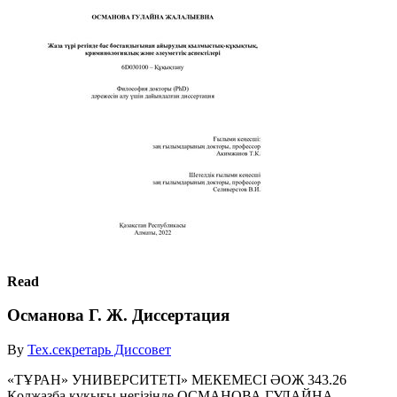
Read
Османова Г. Ж. Диссертация
By
Тех.секретарь Диссовет
«ТҰРАН» УНИВЕРСИТЕТІ» МЕКЕМЕСІ ӘОЖ 343.26
Қолжазба құқығы негізінде ОСМАНОВА ГУЛАЙНА