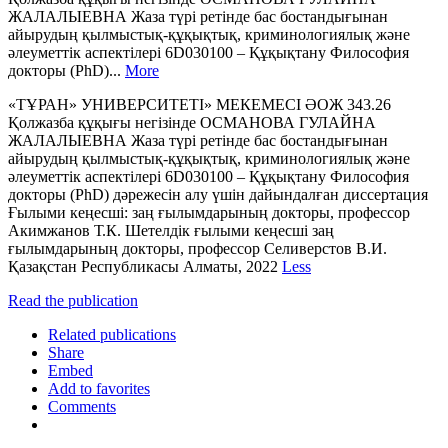
ЖАЛАЛЫЕВНА Жаза түрі ретінде бас бостандығынан
айырудың қылмыстық-құқықтық, криминологиялық және
әлеуметтік аспектілері 6D030100 ‒ Құқықтану Философия
докторы (PhD)...
More
«ТҰРАН» УНИВЕРСИТЕТІ» МЕКЕМЕСІ ӘОЖ 343.26
Қолжазба құқығы негізінде ОСМАНОВА ГУЛАЙНА
ЖАЛАЛЫЕВНА Жаза түрі ретінде бас бостандығынан
айырудың қылмыстық-құқықтық, криминологиялық және
әлеуметтік аспектілері 6D030100 ‒ Құқықтану Философия
докторы (PhD) дәрежесін алу үшін дайындалған диссертация
Ғылыми кеңесші: заң ғылымдарының докторы, профессор
Акимжанов Т.К. Шетелдік ғылыми кеңесші заң
ғылымдарының докторы, профессор Селиверстов В.И.
Қазақстан Республикасы Алматы, 2022
Less
Read the publication
Related publications
Share
Embed
Add to favorites
Comments