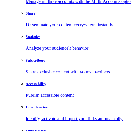
Manage multiple accounts with the Multi-Accounts opti
Share
Disseminate your content everywhere, instantly
Statistics
Analyze your audience's behavior
Subscribers
Share exclusive content with your subscribers
Accessibility
Publish accessible content
Link detection
Identify, activate and import your links automatically
Style Editor