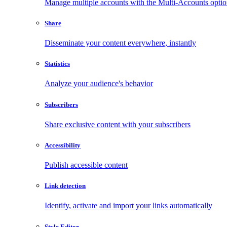
Manage multiple accounts with the Multi-Accounts opti
Share
Disseminate your content everywhere, instantly
Statistics
Analyze your audience's behavior
Subscribers
Share exclusive content with your subscribers
Accessibility
Publish accessible content
Link detection
Identify, activate and import your links automatically
Style Editor