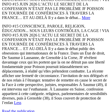
INFO #15 JUIN 2026 L’ACTU LE SECRET DE LA
CONFESSION N’ÉTAIT PAS LE PROBLÈME JF POISSON
EN TOURNÉE DE CONFÉRENCES À TRAVERS LA
FRANCE… ET AU-DELÀ Il y a dans le débat...
More
INFO #15 CONSCIENCE, PAROLE, RELIGION,
ÉDUCATION... SOUS LEURS CONTRÔLES, LA CAGE ! VIA
INFO #15 JUIN 2026 L’ACTU LE SECRET DE LA
CONFESSION N’ÉTAIT PAS LE PROBLÈME JF POISSON
EN TOURNÉE DE CONFÉRENCES À TRAVERS LA
FRANCE… ET AU-DELÀ Il y a dans le débat public des
obsessions qui internationaux de la France. Dans un État de droit,
De Saumur à Lausanne, de Grenoble à la Corse, JF révèlent
davantage ceux qui les portent que la on ne détruit pas une liberté
fondamentale pour Poisson poursuit inlassablement ses
déplacements, à réalité qu’elles prétendent combattre. La récente
afficher une fermeté de circonstance. l’invitation de nos délégués et
de nos relais à l’étranger. tentative de remettre en cause le secret de
la Face à cette perspective, juristes, responsables À Saumur (49), il
est intervenu sur l’euthanasie. À Lausanne en Suisse, confession
appartient à cette catégorie. religieux, parlementaires de sensibilités
diverses, puis à Grenoble (38), il Sous couvert de protection de
l’enfan
Less
Read the publication