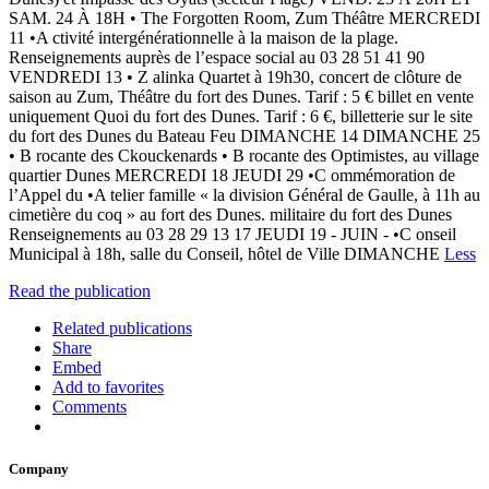
SAM. 24 À 18H • The Forgotten Room, Zum Théâtre MERCREDI
11 •A ctivité intergénérationnelle à la maison de la plage.
Renseignements auprès de l’espace social au 03 28 51 41 90
VENDREDI 13 • Z alinka Quartet à 19h30, concert de clôture de
saison au Zum, Théâtre du fort des Dunes. Tarif : 5 € billet en vente
uniquement Quoi du fort des Dunes. Tarif : 6 €, billetterie sur le site
du fort des Dunes du Bateau Feu DIMANCHE 14 DIMANCHE 25
• B rocante des Ckouckenards • B rocante des Optimistes, au village
quartier Dunes MERCREDI 18 JEUDI 29 •C ommémoration de
l’Appel du •A telier famille « la division Général de Gaulle, à 11h au
cimetière du coq » au fort des Dunes. militaire du fort des Dunes
Renseignements au 03 28 29 13 17 JEUDI 19 - JUIN - •C onseil
Municipal à 18h, salle du Conseil, hôtel de Ville DIMANCHE
Less
Read the publication
Related publications
Share
Embed
Add to favorites
Comments
Company