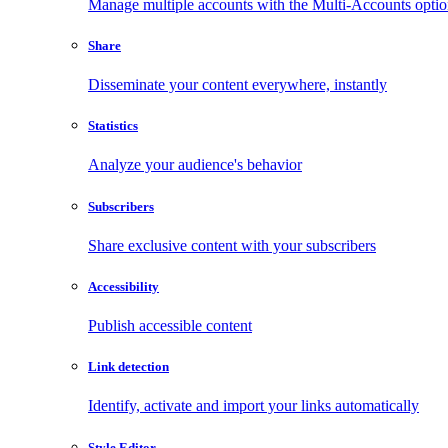
Manage multiple accounts with the Multi-Accounts opti
Share
Disseminate your content everywhere, instantly
Statistics
Analyze your audience's behavior
Subscribers
Share exclusive content with your subscribers
Accessibility
Publish accessible content
Link detection
Identify, activate and import your links automatically
Style Editor