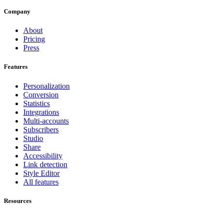
Company
About
Pricing
Press
Features
Personalization
Conversion
Statistics
Integrations
Multi-accounts
Subscribers
Studio
Share
Accessibility
Link detection
Style Editor
All features
Resources