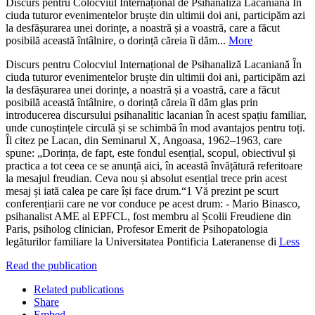
Discurs pentru Colocviul Internațional de Psihanaliză Lacaniană În
ciuda tuturor evenimentelor bruște din ultimii doi ani, participăm azi
la desfășurarea unei dorințe, a noastră și a voastră, care a făcut
posibilă această întâlnire, o dorință căreia îi dăm...
More
Discurs pentru Colocviul Internațional de Psihanaliză Lacaniană În
ciuda tuturor evenimentelor bruște din ultimii doi ani, participăm azi
la desfășurarea unei dorințe, a noastră și a voastră, care a făcut
posibilă această întâlnire, o dorință căreia îi dăm glas prin
introducerea discursului psihanalitic lacanian în acest spațiu familiar,
unde cunoștințele circulă și se schimbă în mod avantajos pentru toți.
Îl citez pe Lacan, din Seminarul X, Angoasa, 1962–1963, care
spune: „Dorința, de fapt, este fondul esențial, scopul, obiectivul și
practica a tot ceea ce se anunță aici, în această învățătură referitoare
la mesajul freudian. Ceva nou și absolut esențial trece prin acest
mesaj și iată calea pe care își face drum.“1 Vă prezint pe scurt
conferențiarii care ne vor conduce pe acest drum: - Mario Binasco,
psihanalist AME al EPFCL, fost membru al Școlii Freudiene din
Paris, psiholog clinician, Profesor Emerit de Psihopatologia
legăturilor familiare la Universitatea Pontificia Lateranense di
Less
Read the publication
Related publications
Share
Embed