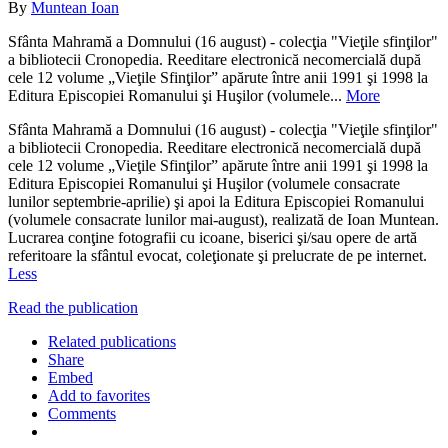
By
Muntean Ioan
Sfânta Mahramă a Domnului (16 august) - colecţia "Vieţile sfinţilor"
a bibliotecii Cronopedia. Reeditare electronică necomercială după
cele 12 volume „Vieţile Sfinţilor” apărute între anii 1991 şi 1998 la
Editura Episcopiei Romanului şi Huşilor (volumele...
More
Sfânta Mahramă a Domnului (16 august) - colecţia "Vieţile sfinţilor"
a bibliotecii Cronopedia. Reeditare electronică necomercială după
cele 12 volume „Vieţile Sfinţilor” apărute între anii 1991 şi 1998 la
Editura Episcopiei Romanului şi Huşilor (volumele consacrate
lunilor septembrie-aprilie) şi apoi la Editura Episcopiei Romanului
(volumele consacrate lunilor mai-august), realizată de Ioan Muntean.
Lucrarea conţine fotografii cu icoane, biserici şi/sau opere de artă
referitoare la sfântul evocat, coleţionate şi prelucrate de pe internet.
Less
Read the publication
Related publications
Share
Embed
Add to favorites
Comments