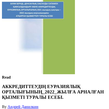
Read
АККРЕДИТТЕУДІҢ ЕУРАЗИЯЛЫҚ
ОРТАЛЫҒЫНЫҢ_2022_ЖЫЛҒА АРНАЛҒАН
ҚЫЗМЕТІ ТУРАЛЫ ЕСЕБІ.
By
Андрей Данилкин