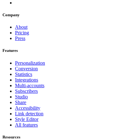
Company
About
Pricing
Press
Features
Personalization
Conversion
Statistics
Integrations
Multi-accounts
Subscribers
Studio
Share
Accessibility
Link detection
Style Editor
All features
Resources